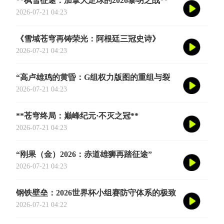
**枫雪征途：加拿大足球的2026黎明之战**
2026-07-21 04:23
《雪域苍穹再铸荣光：阿根廷三冠史诗》
2026-07-21 04:23
“高卢雄鸡的黄昏：G组权力版图的重组与裂
变”
2026-07-21 04:23
**苍穹终局：巅峰纪元·不灭之冠**
2026-07-21 04:23
“刚果（金）2026：赤道雄狮再踏征途”
2026-07-21 04:23
钢铁壁垒：2026世界杯小组赛防守体系的极致
博弈
2026-07-21 04:22