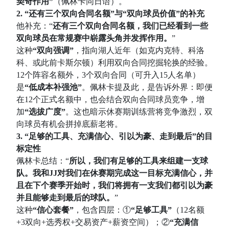
契奇作用”
（佩林卡同日语）。
2. “还有三个双向合同名额”与“双向球员价值”的补充
他补充：“
还有三个双向合同名额，我们已经看到一些
双向球员在常规赛中崭露头角并发挥作用。
”
这种
“双向强调”
，指向湖人近年（如克内克特、科洛
科、或此前卡斯尔顿）利用双向合同挖掘轮换的经验。
12个阵容名额外，3个双向合同（可升入15人名单）
是
“低成本补强池”
。佩林卡提及此，是告诉外界：即便
在12个正式名额中，也会结合双向合同球员竞争，增
加
“选拔广度”
。这也暗示休赛期训练营将竞争激烈，双
向球员有机会拼掉底薪老将。
3. “足够的工具、充满信心、引以为豪、走到最后”的目
标定性
佩林卡总结：“
所以，我们有足够的工具来组建一支球
队。我和JJ对我们在休赛期完成这一目标充满信心，并
且在下个赛季开始时，我们将拥有一支我们都引以为豪
并且能够走到最后的球队。
”
这种
“信心套餐”
，包含四层：①
“足够工具”
（12名额
+3双向+选秀权+交易资产+薪资空间）；②
“充满信