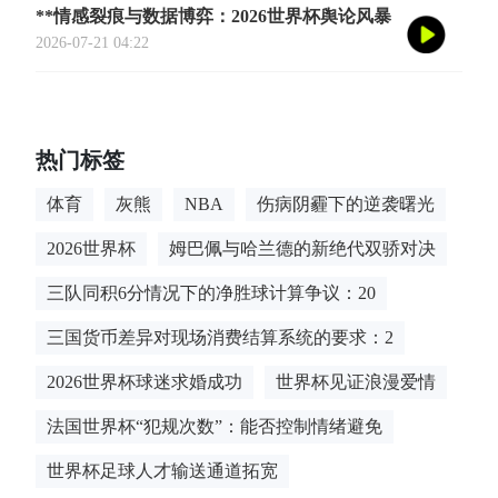
**情感裂痕与数据博弈：2026世界杯舆论风暴
的多维解构**
2026-07-21 04:22
热门标签
体育
灰熊
NBA
伤病阴霾下的逆袭曙光
2026世界杯
姆巴佩与哈兰德的新绝代双骄对决
三队同积6分情况下的净胜球计算争议：20
三国货币差异对现场消费结算系统的要求：2
2026世界杯球迷求婚成功
世界杯见证浪漫爱情
法国世界杯“犯规次数”：能否控制情绪避免
世界杯足球人才输送通道拓宽