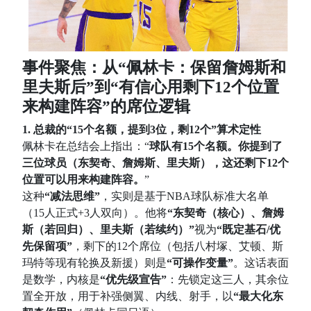
事件聚焦：从“佩林卡：保留詹姆斯和
里夫斯后”到“有信心用剩下12个位置
来构建阵容”的席位逻辑
1. 总裁的“15个名额，提到3位，剩12个”算术定性
佩林卡在总结会上指出：“
球队有15个名额。你提到了
三位球员（东契奇、詹姆斯、里夫斯），这还剩下12个
位置可以用来构建阵容。
”
这种
“减法思维”
，实则是基于NBA球队标准大名单
（15人正式+3人双向）。他将
“东契奇（核心）、詹姆
斯（若回归）、里夫斯（若续约）”
视为
“既定基石/优
先保留项”
，剩下的12个席位（包括八村塚、艾顿、斯
玛特等现有轮换及新援）则是
“可操作变量”
。这话表面
是数学，内核是
“优先级宣告”
：先锁定这三人，其余位
置全开放，用于补强侧翼、内线、射手，以
“最大化东