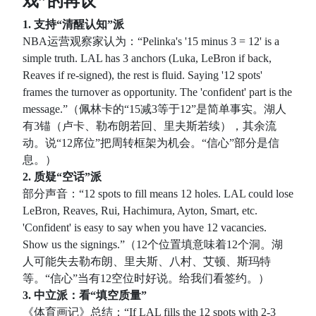
戏”的再议
1. 支持“清醒认知”派
NBA运营观察家认为：“Pelinka's '15 minus 3 = 12' is a
simple truth. LAL has 3 anchors (Luka, LeBron if back,
Reaves if re-signed), the rest is fluid. Saying '12 spots'
frames the turnover as opportunity. The 'confident' part is the
message.”（佩林卡的“15减3等于12”是简单事实。湖人
有3锚（卢卡、勒布朗若回、里夫斯若续），其余流
动。说“12席位”把周转框架为机会。“信心”部分是信
息。）
2. 质疑“空话”派
部分声音：“12 spots to fill means 12 holes. LAL could lose
LeBron, Reaves, Rui, Hachimura, Ayton, Smart, etc.
'Confident' is easy to say when you have 12 vacancies.
Show us the signings.”（12个位置填意味着12个洞。湖
人可能失去勒布朗、里夫斯、八村、艾顿、斯玛特
等。“信心”当有12空位时好说。给我们看签约。）
3. 中立派：看“填空质量”
《体育画记》总结：“If LAL fills the 12 spots with 2-3