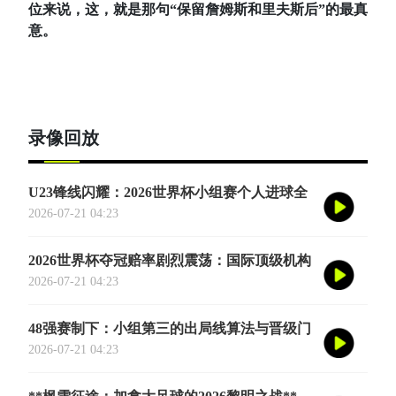
位来说，这，就是那句“保留詹姆斯和里夫斯后”的最真
意。
录像回放
U23锋线闪耀：2026世界杯小组赛个人进球全
记录
2026-07-21 04:23
2026世界杯夺冠赔率剧烈震荡：国际顶级机构
最新榜单出炉
2026-07-21 04:23
48强赛制下：小组第三的出局线算法与晋级门
槛推演
2026-07-21 04:23