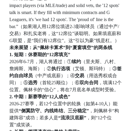
impact players (via MLE/trade) and solid vets, the '12 spots'
talk is smart. If they fill with minimum contracts and G
Leaguers, it's 'we had 12 spots'. The 'proud of' line is the
bar.”（如果湖人用12席位填进2-3影响球员（通过中产/
交易）和扎实老将，这“12席位”谈聪明。如果填底薪和
G联盟，是“我们有12席位”。这“引以为豪”线是杠。）
未来展望：从“佩林卡算术”到“夏窗填空”的两条线
1. 短期：休赛期的“12席填充”
2026年6-7月，湖人将通过：①
续约
（里夫斯、八村、
詹姆斯、海斯）；②
执行选项
（艾顿、斯玛特）；③
签
约自由球员
（中产或底薪）；④
交易
（用选秀权或合
同）；⑤
选秀
（首轮25顺位）；⑥
双向合同
，填满12个
位置。佩林卡的“信心”，将在7月底名单成型时受验。
2. 中期：新赛季的“12人成色”
2026-27赛季，若12个位置中的轮换（如第4-10人）能
提供
“侧翼防守、内线终结、三分稳定”
，则佩林卡“构
建阵容”成功；若多人是
“流浪汉底薪”
，则“12个位
置”成笑谈。