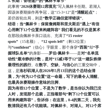
3. 长期：管理遗产的“佩林卡章节”
此事将“
2026休赛期12席填充
”写入佩林卡任期。若湖人
因该休赛期操作再争冠，这“15-3=12”是
“清醒起点”
；
若仍首轮出局，则是
“数学正确但篮球错误”
。
结语：当“佩林卡：保留詹姆斯和里夫斯后”遇上“有信
心用剩下12个位置来构建阵容” 我们看见的不仅是算术
在那段由佩林卡亲口说出、充满了
“15 roster
spots”
（15名额）、
“12 spots left”
（剩12位置）
与
“confident”
（信心）字眼里，那个身穿
“西装”
却
“手
握球队名单”
的身影——
罗伯·佩林卡
——是
对“名单流
动性”最冷静的计数，是对“15减3等于12”这一建队铁律
最理性的践行
。在
数字、空缺、与信心
的三重交响中，
这，是
洛杉矶湖人在2026年5月13日的这个总结会清
晨，为“何为12个位置”这一命题，写下的最令人清醒、
也最具休赛期操作意味的注脚
。
因为有些12个位置，不是为了数学，是当你以为我已没
人时，发现那个总裁，正指着那句“剩下12个位置可以
用来构建阵容”，告诉你：在这里，0-4的第二天，我先
数清我还有几个坑能填。对佩林卡、对湖人、对12个席