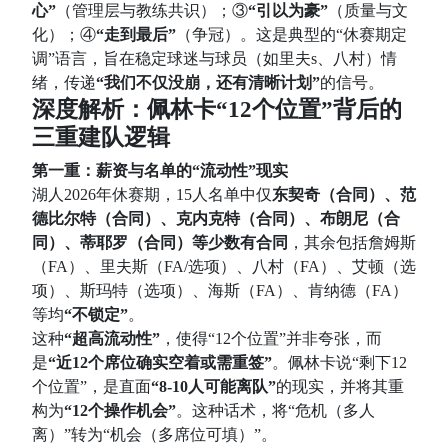
心”
（管理层与教练共识）；③
“引以为豪”
（质量与文
化）；④
“走到最后”
（争冠）。这是典型的“休赛期定
调”语言，旨在稳定球迷与球员（如里夫s、八村）情
绪，传递
“我们不仅没崩，还有清晰计划”
的信号。
深度解析：佩林卡“12个位置”背后的
三重建队逻辑
第一重：薪资与名单的“流动性”现实
湖人2026年休赛期，15人名单中仅
东契奇（合同）、范
德比尔特（合同）、克内克特（合同）、布朗尼（合
同）、蒂耶罗（合同）等少数有合同
，其余包括詹姆斯
（FA）、里夫斯（FA/选项）、八村（FA）、艾顿（选
项）、斯玛特（选项）、海斯（FA）、肯纳德（FA）
等均
“不锁定”
。
这种
“超高流动性”
，使得“12个位置”并非夸张，而
是
“近12个席位确实空着或需重签”
。佩林卡说“剩下12
个位置”，是直面
“8-10人可能离队”
的现实，并将其重
构为
“12个操作机会”
。这种话术，将“危机（多人
离）”转为“机会（多席位可填）”。