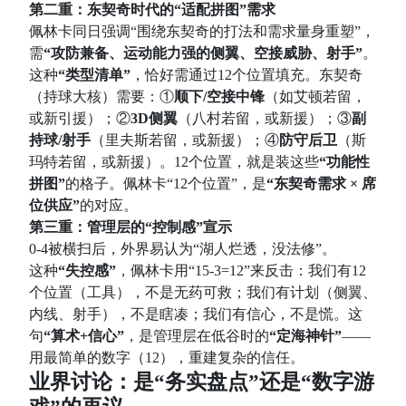
第二重：东契奇时代的“适配拼图”需求
佩林卡同日强调“围绕东契奇的打法和需求量身重塑”，
需
“攻防兼备、运动能力强的侧翼、空接威胁、射手”
。
这种
“类型清单”
，恰好需通过12个位置填充。东契奇
（持球大核）需要：①
顺下/空接中锋
（如艾顿若留，
或新引援）；②
3D侧翼
（八村若留，或新援）；③
副
持球/射手
（里夫斯若留，或新援）；④
防守后卫
（斯
玛特若留，或新援）。12个位置，就是装这些
“功能性
拼图”
的格子。佩林卡“12个位置”，是
“东契奇需求 × 席
位供应”
的对应。
第三重：管理层的“控制感”宣示
0-4被横扫后，外界易认为“湖人烂透，没法修”。
这种
“失控感”
，佩林卡用“15-3=12”来反击：我们有12
个位置（工具），不是无药可救；我们有计划（侧翼、
内线、射手），不是瞎凑；我们有信心，不是慌。这
句
“算术+信心”
，是管理层在低谷时的
“定海神针”
——
用最简单的数字（12），重建复杂的信任。
业界讨论：是“务实盘点”还是“数字游