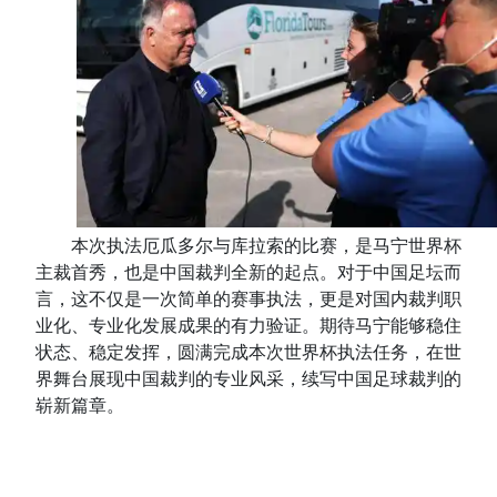
本次执法厄瓜多尔与库拉索的比赛，是马宁世界杯
主裁首秀，也是中国裁判全新的起点。对于中国足坛而
言，这不仅是一次简单的赛事执法，更是对国内裁判职
业化、专业化发展成果的有力验证。期待马宁能够稳住
状态、稳定发挥，圆满完成本次世界杯执法任务，在世
界舞台展现中国裁判的专业风采，续写中国足球裁判的
崭新篇章。