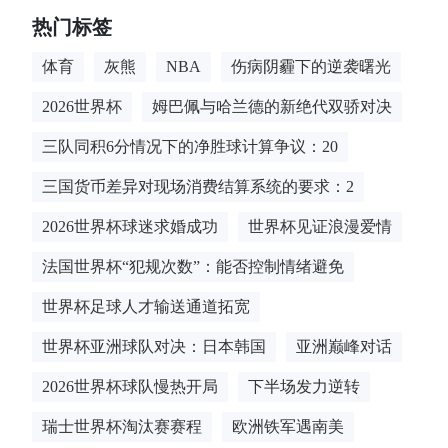
热门标签
体育
灰熊
NBA
伤病阴霾下的逆袭曙光
2026世界杯
姆巴佩与哈兰德的新绝代双骄对决
三队同积6分情况下的净胜球计算争议：20
三国货币差异对现场消费结算系统的要求：2
2026世界杯球迷求婚成功
世界杯见证浪漫爱情
法国世界杯“犯规次数”：能否控制情绪避免
世界杯足球人才输送通道拓宽
世界杯亚洲球队对决：日本韩国
亚洲巅峰对话
2026世界杯球队慢热开局
下半场发力逆转
瑞士世界杯淘汰赛赛程
欧洲铁军遇南美