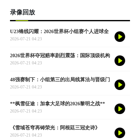
录像回放
U23锋线闪耀：2026世界杯小组赛个人进球全
记录
2026-07-21 04:23
2026世界杯夺冠赔率剧烈震荡：国际顶级机构
最新榜单出炉
2026-07-21 04:23
48强赛制下：小组第三的出局线算法与晋级门
槛推演
2026-07-21 04:23
**枫雪征途：加拿大足球的2026黎明之战**
2026-07-21 04:23
《雪域苍穹再铸荣光：阿根廷三冠史诗》
2026-07-21 04:23