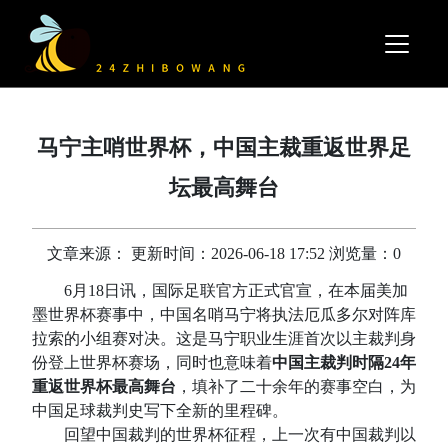
马宁主哨世界杯，中国主裁重返世界足
坛最高舞台
文章来源： 更新时间：2026-06-18 17:52 浏览量：0
6月18日讯，国际足联官方正式官宣，在本届美加
墨世界杯赛事中，中国名哨马宁将执法厄瓜多尔对阵库
拉索的小组赛对决。这是马宁职业生涯首次以主裁判身
份登上世界杯赛场，同时也意味着
中国主裁判时隔24年
重返世界杯最高舞台
，填补了二十余年的赛事空白，为
中国足球裁判史写下全新的里程碑。
回望中国裁判的世界杯征程，上一次有中国裁判以