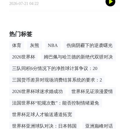
的多维解构**
2026-07-21 04:22
热门标签
体育
灰熊
NBA
伤病阴霾下的逆袭曙光
2026世界杯
姆巴佩与哈兰德的新绝代双骄对决
三队同积6分情况下的净胜球计算争议：20
三国货币差异对现场消费结算系统的要求：2
2026世界杯球迷求婚成功
世界杯见证浪漫爱情
法国世界杯“犯规次数”：能否控制情绪避免
世界杯足球人才输送通道拓宽
世界杯亚洲球队对决：日本韩国
亚洲巅峰对话