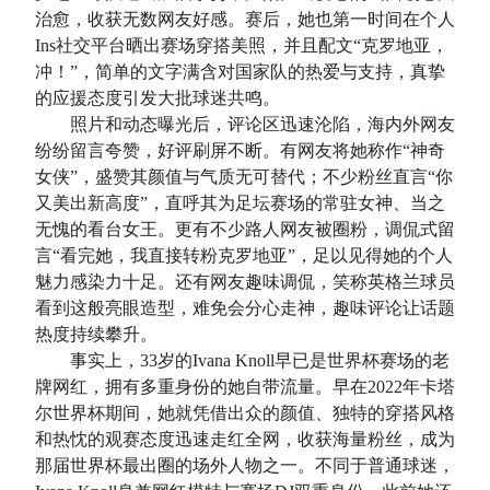
治愈，收获无数网友好感。赛后，她也第一时间在个人
Ins社交平台晒出赛场穿搭美照，并且配文“克罗地亚，
冲！”，简单的文字满含对国家队的热爱与支持，真挚
的应援态度引发大批球迷共鸣。
照片和动态曝光后，评论区迅速沦陷，海内外网友
纷纷留言夸赞，好评刷屏不断。有网友将她称作“神奇
女侠”，盛赞其颜值与气质无可替代；不少粉丝直言“你
又美出新高度”，直呼其为足坛赛场的常驻女神、当之
无愧的看台女王。更有不少路人网友被圈粉，调侃式留
言“看完她，我直接转粉克罗地亚”，足以见得她的个人
魅力感染力十足。还有网友趣味调侃，笑称英格兰球员
看到这般亮眼造型，难免会分心走神，趣味评论让话题
热度持续攀升。
事实上，33岁的Ivana Knoll早已是世界杯赛场的老
牌网红，拥有多重身份的她自带流量。早在2022年卡塔
尔世界杯期间，她就凭借出众的颜值、独特的穿搭风格
和热忱的观赛态度迅速走红全网，收获海量粉丝，成为
那届世界杯最出圈的场外人物之一。不同于普通球迷，