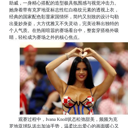
助威，一身精心搭配的造型极具氛围感与视觉冲击力。
她身着带有克罗地亚标志性红白格纹元素的透视上衣，
经典的国家配色彰显家国情怀，简约又别致的设计勾勒
出曼妙身姿，大方优雅又不失灵动，完美诠释出独特的
个人气质。在热闹喧嚣的赛场看台中，整套穿搭格外吸
睛，轻松成为赛场之外的核心焦点。
观赛过程中，Ivana Knoll状态松弛甜美，频频为克
罗地亚球队送出加油手势，温柔比出爱心的画面暖心又