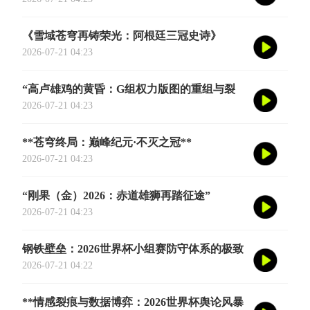
《雪域苍穹再铸荣光：阿根廷三冠史诗》
2026-07-21 04:23
“高卢雄鸡的黄昏：G组权力版图的重组与裂
变”
2026-07-21 04:23
**苍穹终局：巅峰纪元·不灭之冠**
2026-07-21 04:23
“刚果（金）2026：赤道雄狮再踏征途”
2026-07-21 04:23
钢铁壁垒：2026世界杯小组赛防守体系的极致
博弈
2026-07-21 04:22
**情感裂痕与数据博弈：2026世界杯舆论风暴