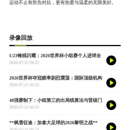
运动不止有胜负对抗，更有热爱与温柔的无限美好。
录像回放
U23锋线闪耀：2026世界杯小组赛个人进球全
记录
2026-07-21 04:23
2026世界杯夺冠赔率剧烈震荡：国际顶级机构
最新榜单出炉
2026-07-21 04:23
48强赛制下：小组第三的出局线算法与晋级门
槛推演
2026-07-21 04:23
**枫雪征途：加拿大足球的2026黎明之战**
2026-07-21 04:23